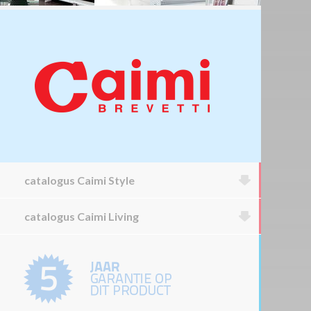
catalogus Caimi Style
catalogus Caimi Living