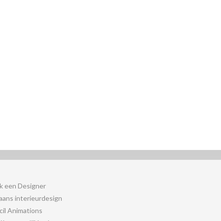
k een Designer
iaans interieurdesign
cil Animations