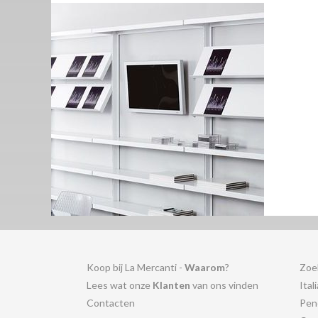
Koop bij La Mercanti -
Waarom
?
Zoe
Lees wat onze
Klanten
van ons vinden
Ital
Contacten
Pen