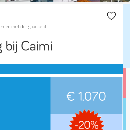
emen met designaccent
 bij Caimi
€ 1.070