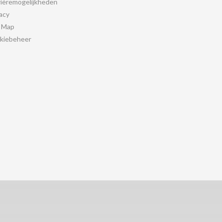
rièremogelijkheden
acy
e Map
kiebeheer