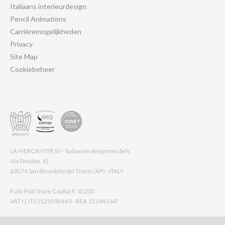
Italiaans interieurdesign
Pencil Animations
Carrièremogelijkheden
Privacy
Site Map
Cookiebeheer
LA MERCANTI® Srl - Italiaanse designmeubels
Via Pasubio, 10
63074 San Benedetto del Tronto (AP) - ITALY
Fully Paid Share Capital € 10.200
VAT N. IT01525090443 - REA 152843 AP