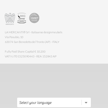
LA MERCANTI® Srl - Italiaanse designmeubels
Via Pasubio, 10
63074 San Benedetto del Tronto (AP) - ITALY
Fully Paid Share Capital € 10.200
VAT N. IT01525090443 - REA 152843 AP