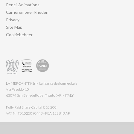
Pencil Animations
Carrièremogelijkheden
Privacy
Site Map
Cookiebeheer
LA MERCANTI® Srl - Italiaanse designmeubels
Via Pasubio, 10
63074 San Benedetto del Tronto (AP) - ITALY
Fully Paid Share Capital € 10.200
VAT N. IT01525090443 - REA 152843 AP