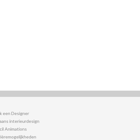
k een Designer
iaans interieurdesign
cil Animations
rièremogelijkheden