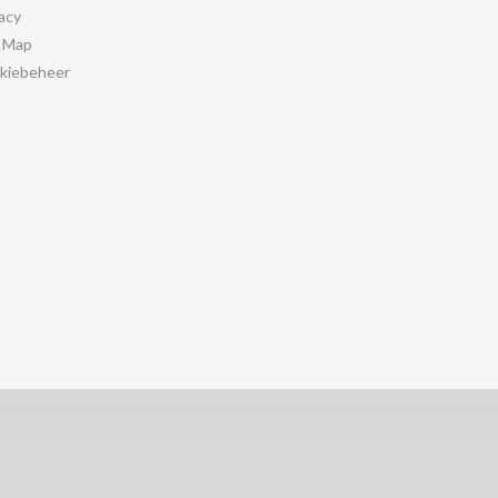
acy
e Map
kiebeheer