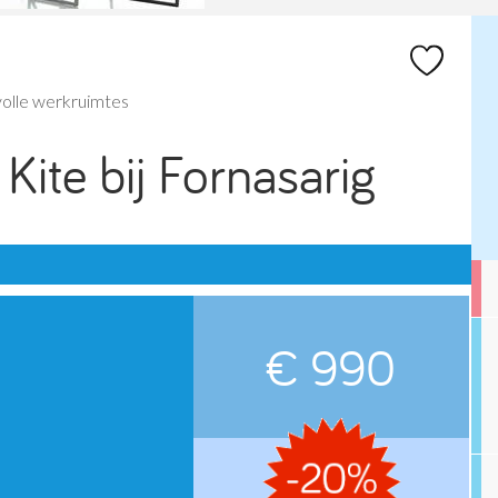
volle werkruimtes
ite bij Fornasarig
€ 990