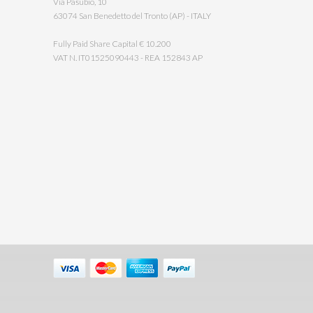
Via Pasubio, 10
63074 San Benedetto del Tronto (AP) - ITALY
Fully Paid Share Capital € 10.200
VAT N. IT01525090443 - REA 152843 AP