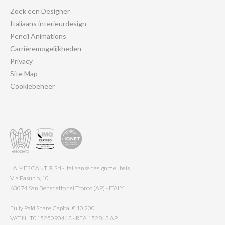
Zoek een Designer
Italiaans interieurdesign
Pencil Animations
Carrièremogelijkheden
Privacy
Site Map
Cookiebeheer
LA MERCANTI® Srl - Italiaanse designmeubels
Via Pasubio, 10
63074 San Benedetto del Tronto (AP) - ITALY
Fully Paid Share Capital € 10.200
VAT N. IT01525090443 - REA 152843 AP