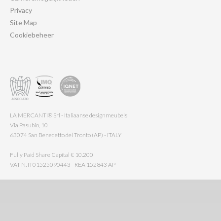
Privacy
Site Map
Cookiebeheer
LA MERCANTI® Srl - Italiaanse designmeubels
Via Pasubio, 10
63074 San Benedetto del Tronto (AP) - ITALY
Fully Paid Share Capital € 10.200
VAT N. IT01525090443 - REA 152843 AP