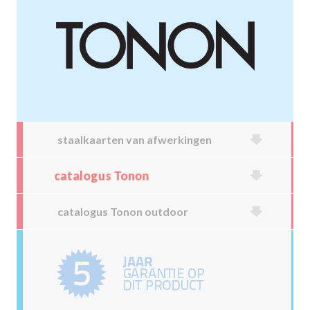
staalkaarten van afwerkingen
catalogus Tonon
catalogus Tonon outdoor