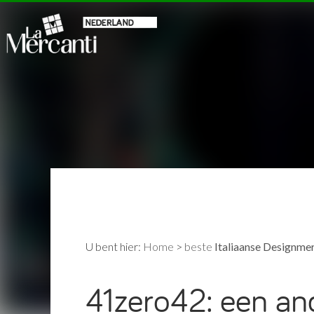
U bent hier:
Home
>
beste
Italiaanse Designme
41zero42: een and