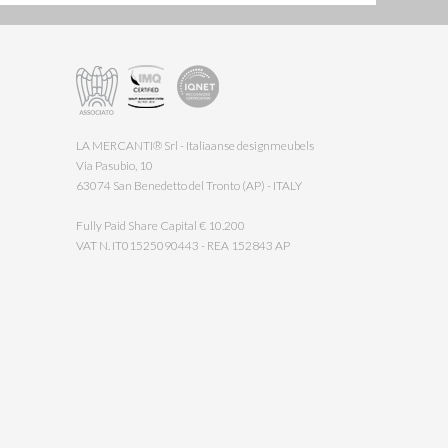
LA MERCANTI® Srl - Italiaanse designmeubels
Via Pasubio, 10
63074 San Benedetto del Tronto (AP) - ITALY
Fully Paid Share Capital € 10.200
VAT N. IT01525090443 - REA 152843 AP