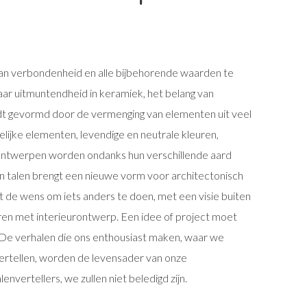
n
n verbondenheid en alle bijbehorende waarden te
naar uitmuntendheid in keramiek, het belang van
dt gevormd door de vermenging van elementen uit veel
lijke elementen, levendige en neutrale kleuren,
 ontwerpen worden ondanks hun verschillende aard
n talen brengt een nieuwe vorm voor architectonisch
t de wens om iets anders te doen, met een visie buiten
en met interieurontwerp. Een idee of project moet
 De verhalen die ons enthousiast maken, waar we
vertellen, worden de levensader van onze
nvertellers, we zullen niet beledigd zijn.