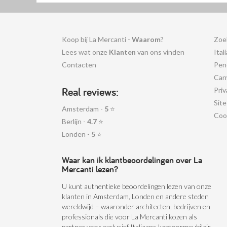
Koop bij La Mercanti -
Waarom
?
Zoe
Lees wat onze
Klanten
van ons vinden
Ital
Contacten
Pen
Car
Real reviews:
Priv
Sit
Amsterdam -
5
⭐
Coo
Berlijn -
4.7
⭐
Londen -
5
⭐
Waar kan ik klantbeoordelingen over La
Mercanti lezen?
U kunt authentieke beoordelingen lezen van onze
klanten in Amsterdam, Londen en andere steden
wereldwijd – waaronder architecten, bedrijven en
professionals die voor La Mercanti kozen als
partner voor exclusief Italiaans kantoormeubilair.