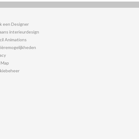
k een Designer
iaans interieurdesign
cil Animations
rièremogelijkheden
acy
e Map
kiebeheer