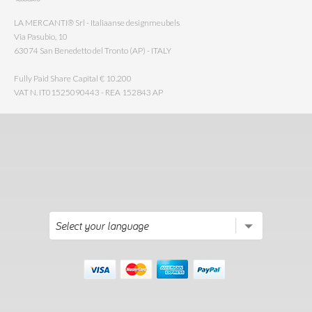
LA MERCANTI® Srl - Italiaanse designmeubels
Via Pasubio, 10
63074 San Benedetto del Tronto (AP) - ITALY
Fully Paid Share Capital € 10.200
VAT N. IT01525090443 - REA 152843 AP