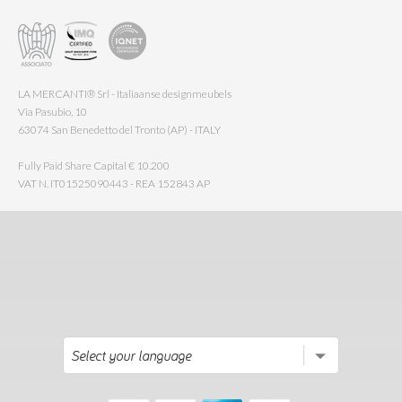
LA MERCANTI® Srl - Italiaanse designmeubels
Via Pasubio, 10
63074 San Benedetto del Tronto (AP) - ITALY
Fully Paid Share Capital € 10.200
VAT N. IT01525090443 - REA 152843 AP