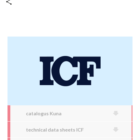
catalogus Kuna
technical data sheets ICF