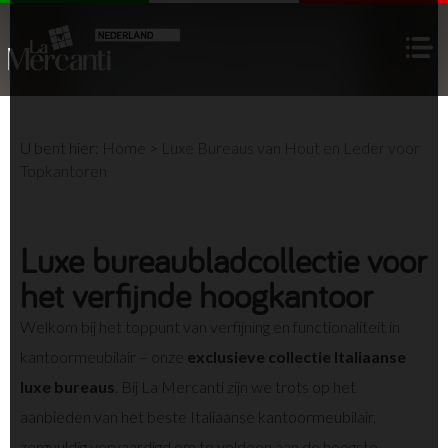
U bent hier:
Home
>
Luxe Bureaus van Hout en Leder voor
Topkantoren
Luxe bureaubladcollectie voor
het verfijnde hoogkantoor
Welkom bij het toppunt van verfijning en functionaliteit in
kantoormeubilair – onze
exclusieve collectie Italiaanse
luxe bureaus
. Bij La Mercanti zijn we trots op het
aanbieden van het beste Italiaanse kantoormeubilair,
zorgvuldig vervaardigd om te voldoen aan de hoogste