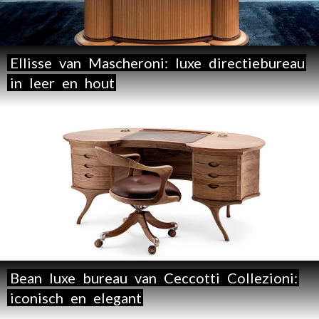
Ellisse
van
Mascheroni:
luxe
directiebureau
in
leer
en
hout
Bean
luxe
bureau
van
Ceccotti
Collezioni:
iconisch
en
elegant