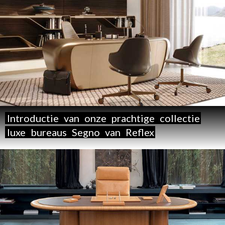
Introductie
van
onze
prachtige
collectie
luxe
bureaus
Segno
van
Reflex