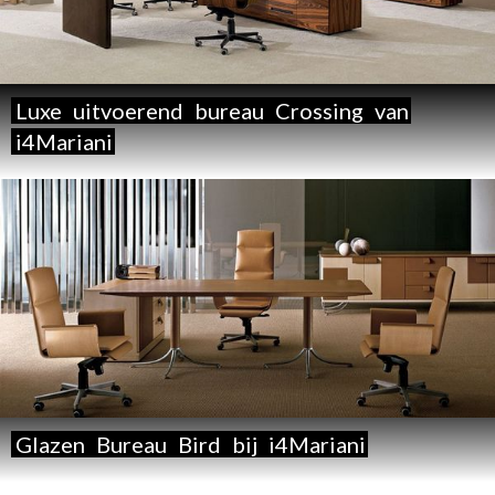
Luxe
uitvoerend
bureau
Crossing
van
i4Mariani
Glazen
Bureau
Bird
bij
i4Mariani