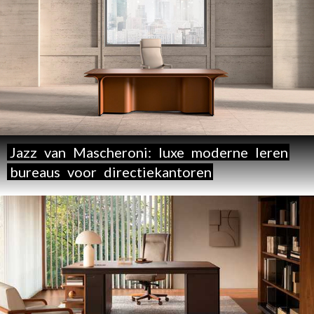
Jazz
van
Mascheroni:
luxe
moderne
leren
bureaus
voor
directiekantoren