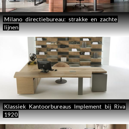
Milano
directiebureau:
strakke
en
zachte
lijnen
Klassiek
Kantoorbureaus
Implement
bij
Riva
1920