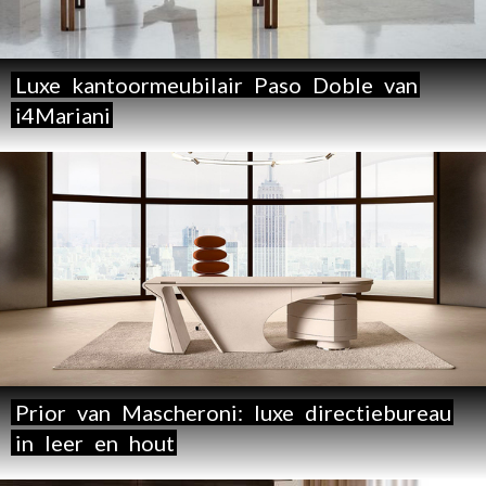
Luxe
kantoormeubilair
Paso
Doble
van
i4Mariani
Prior
van
Mascheroni:
luxe
directiebureau
in
leer
en
hout