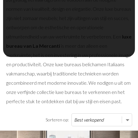
normen van kwaliteit, design en elegantie. Onze luxe bureaus
zijn niet zomaar meubels; het zijn uitingen van stijl en succes,
ontworpen om de esthetische en operationele
uitmuntendheid van uw werkruimte te verbeteren. Een
luxe
bureau van La Mercanti
is meer dan alleen een
werkruimte; het is een investering in uw professionele imago
en productiviteit. Onze luxe bureaus belichamen Italiaans
vakmanschap, waarbij traditionele technieken worden
gecombineerd met moderne innovatie. We nodigen u uit om
onze verfijnde collectie luxe bureaus te verkennen en het
perfecte stuk te ontdekken dat bij uw stijl en eisen past.
Sorteren op: