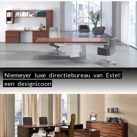
Niemeyer
luxe
directiebureau
van
Estel:
een
designicoon