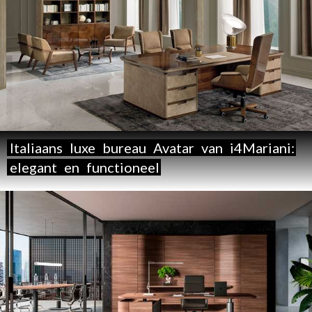
Italiaans
luxe
bureau
Avatar
van
i4Mariani:
elegant
en
functioneel