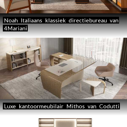
Noah
Italiaans
klassiek
directiebureau
van
4Mariani
Luxe
kantoormeubilair
Mithos
van
Codutti