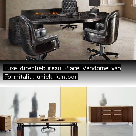
Luxe
directiebureau
Place
Vendome
van
Formitalia:
uniek
kantoor