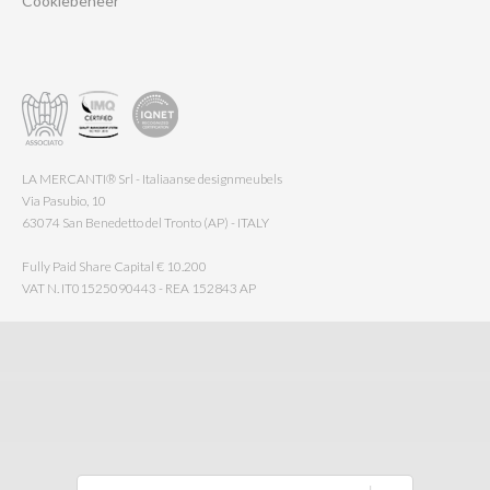
Cookiebeheer
LA MERCANTI® Srl - Italiaanse designmeubels
Via Pasubio, 10
63074 San Benedetto del Tronto (AP) - ITALY
Fully Paid Share Capital € 10.200
VAT N. IT01525090443 - REA 152843 AP