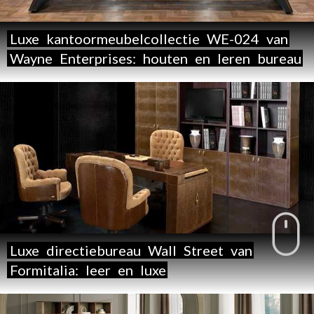
Luxe
kantoormeubelcollectie
WE-024
van
Wayne
Enterprises:
houten
en
leren
bureau
Luxe
directiebureau
Wall
Street
van
Formitalia:
leer
en
luxe