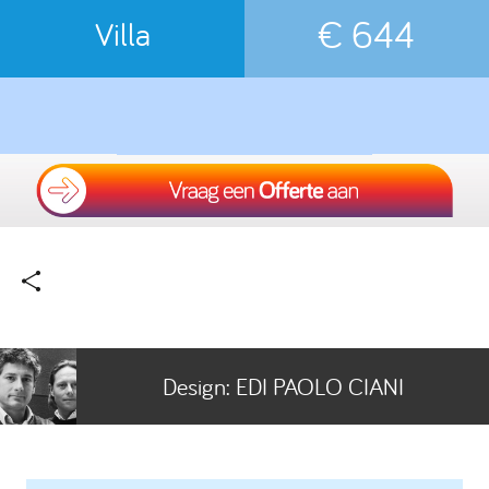
€ 644
Villa
Design:
EDI PAOLO CIANI