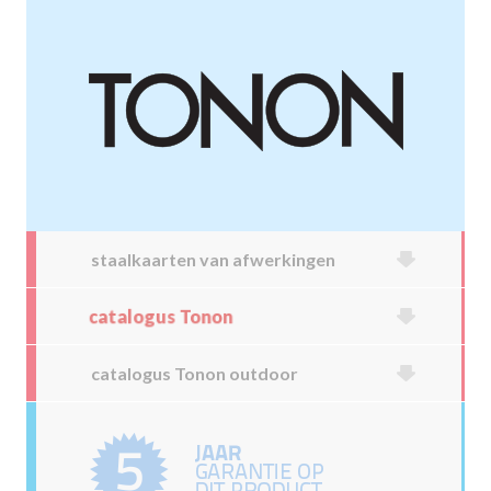
staalkaarten van afwerkingen
catalogus Tonon
catalogus Tonon outdoor