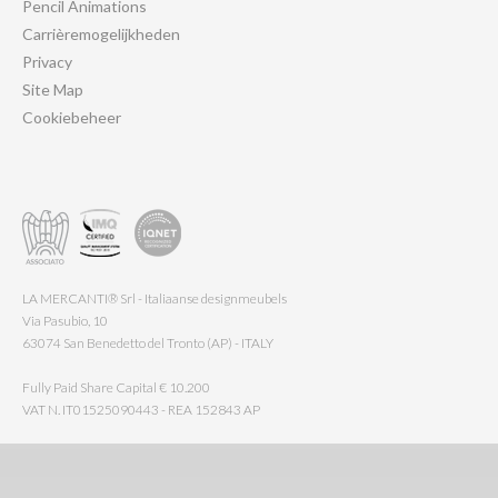
Pencil Animations
Carrièremogelijkheden
Privacy
Site Map
Cookiebeheer
LA MERCANTI® Srl - Italiaanse designmeubels
Via Pasubio, 10
63074 San Benedetto del Tronto (AP) - ITALY
Fully Paid Share Capital € 10.200
VAT N. IT01525090443 - REA 152843 AP