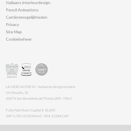
Italiaans interieurdesign
Pencil Animations
Carrièremogelijkheden
Privacy
Site Map
Cookiebeheer
LA MERCANTI® Srl - Italiaanse designmeubels
Via Pasubio, 10
63074 San Benedetto del Tronto (AP) - ITALY
Fully Paid Share Capital € 10.200
VAT N. IT01525090443 - REA 152843 AP