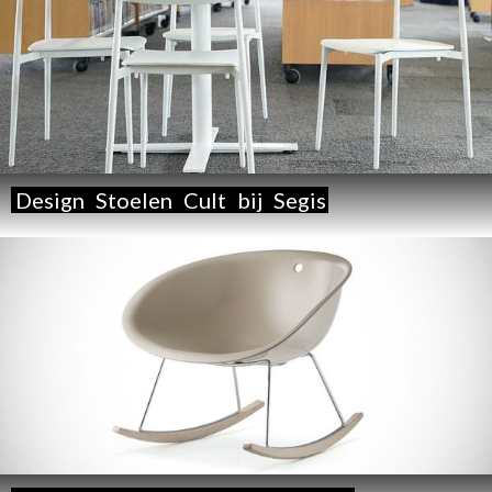
Design
Stoelen
Cult
bij
Segis