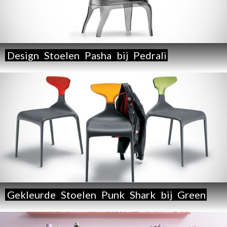
Design
Stoelen
Pasha
bij
Pedrali
Gekleurde
Stoelen
Punk
Shark
bij
Green