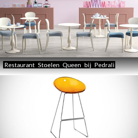
Restaurant
Stoelen
Queen
bij
Pedrali