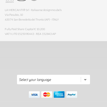
LA MERCANTI® Srl - Italiaanse designmeubels
Via Pasubio, 10
63074 San Benedetto del Tronto (AP) - ITALY
Fully Paid Share Capital € 10.200
VAT N. IT01525090443 - REA 152843 AP