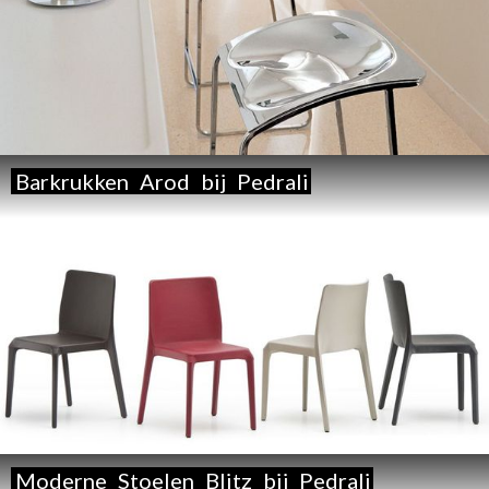
Barkrukken
Arod
bij
Pedrali
Moderne
Stoelen
Blitz
bij
Pedrali